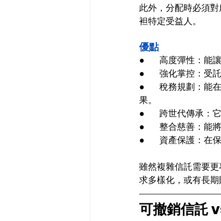
此外，分配時必須對
袒特定受益人。
優點
●      高度彈性
●      強化掌
●      稅務規
果。
●      跨世代傳
●      整合慈
●      資產保
雖然複雜信託需要更
求多樣化，或有長期
可撤銷信託 v