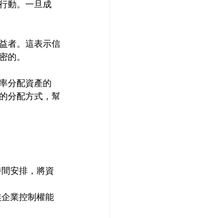
行動。一旦成
益者。這表示信
密的。
率分配資產的
的分配方式，幫
時間安排，將資
族企業控制權能