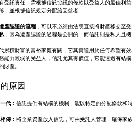
有受託責任，需根據信託協議的條款以受益人的最佳利益
移，並根據信託規定分配給受益者。
遺產認證的流程
，可以不必經由法院直接將財產移交至受
私
，因為遺產認證的過程是公開的，而信託則是私人且機
代累積財富的富裕家庭有關，它其實適用於任何希望有效
務能力較弱的受益人，信託尤其有價值，它能透過有結構
的財產。
託的原因
信託類型優劣分析
下一代：
信託提供有結構的機制，能以特定的分配條款和
代相傳：
將企業資產放入信託，可由受託人管理，確保家