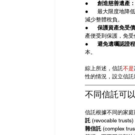
●      
創造慈善遺產
●      最大限
減少整體稅負。
●      
保護資產免受
產便受到保護，免受
●      
避免遺囑認證
本。
綜上所述，信託
不是
性的情況，設立信託
不同信託可
信託根據不同的家庭
託
 (revocable trusts
雜信託
 (compl