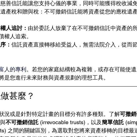
：
慈善信託能讓您支持心儀的事業，同時可能獲得稅收減
度地降低遺產稅和贈與稅：不可撤銷信託能將資產從您的應稅遺
債權人追討：
由於委託人放棄了在不可撤銷信託中資產的
債權人追索。
程序：
信託資產直接轉移給受益人，無需法院介入，從而
富人的專利
。若您的家庭結構較為複雜，或存在可能使遺
將是您進行未來財務與資產規劃的理想工具。
以做甚麼？
狀況或是針對特定計畫的目標分有許多種類。了解
可撤銷
) 與
不可撤銷信託
 (irrevocable trusts)，以及
簡單信託
 (sim
ex trusts) 之間的關鍵區別，為選取對您將來資產移轉的目