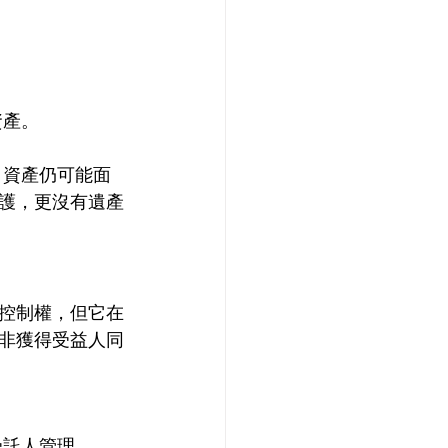
資產。
，資產仍可能面
護，更沒有遺產
控制權，但它在
非獲得受益人同
受託人管理。