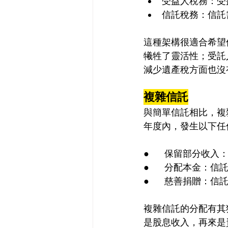
受益人稅務：受
信託稅務：信託
這種架構很適合希望
犧牲了靈活性；受託
減少遺產稅方面也沒
複雜信託
與簡單信託相比，複
年度內，發生以下任
●      保留部
●      分配本
●      慈善捐贈
複雜信託的分配有其
是股息收入，再來是