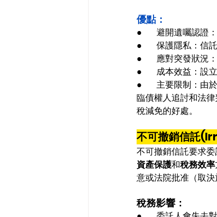
優點：
●      避開遺
●      保護隱
●      應對突
●      成本效
●      主要限
臨債權人追討和法律
稅減免的好處。
不可撤銷信託(Irre
不可撤銷信託要求委
資產保護
和
稅務效率
意或法院批准（取決
稅務影響：
●      委託人