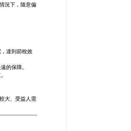
情況下，隨意偏
。
配，達到節稅效
長遠的保障。
值。
較大、受益人需