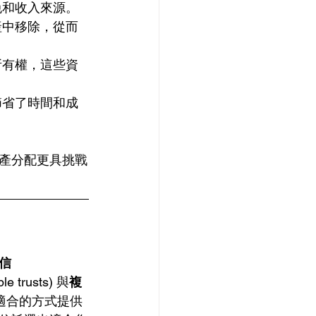
免和收入來源。
產中移除，從而
所有權，這些資
節省了時間和成
產分配更具挑戰
信
ple trusts) 與
複
標最適合的方式提供