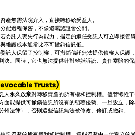
囑認證：資產無需法院介入，直接轉移給受益人。
私：信託分配過程保密，不像遺囑認證會公開。
發狀況：若委託人喪失行為能力，指定的繼任受託人可立即接管
益：設立與維護成本通常比不可撤銷信託低。
制：由於委託人保留了控制權，可撤銷信託無法提供債權人保護
判決。同時，它也無法提供針對離婚訴訟、責任索賠的保
vocable Trusts)
託人
永久放棄
對轉移資產的所有權和控制權。儘管犧牲了
方面能提供可撤銷信託所沒有的顯著優勢。一旦設立，除
於州法律），否則這些信託無法被修改、修訂或撤銷。
會失去對信託資產的所有權利和控制權，這些資產由一位獨立的