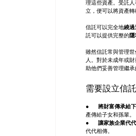
理這些資產。受託人
立，便可以將資產轉
信託可以完全地
繞過
託可以提供完整的
隱
雖然信託常與管理世
人。對於未成年或財
助他們妥善管理繼承
需要設立信
●      
將財富傳承給
產傳給子女和孫輩。
●      
讓家族企業代
代代相傳。